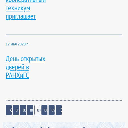
техникум
приглашает
12 мая 2020 г.
День открытых
дверей в
РАНХиГС
84
85
86
87
88
89