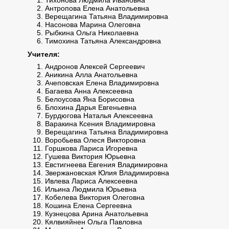
Тихонова Людмила Ивановна
Антропова Елена Анатольевна
Верещагина Татьяна Владимировна
Насонова Марина Олеговна
Рыбкина Ольга Николаевна
Тимохина Татьяна Александровна
Учителя:
Андронов Алексей Сергеевич
Аникина Алла Анатольевна
Ачеповская Елена Владимировна
Багаева Анна Алексеевна
Белоусова Яна Борисовна
Блохина Дарья Евгеньевна
Бурдюгова Наталья Алексеевна
Варакина Ксения Владимировна
Верещагина Татьяна Владимировна
Воробьева Олеся Викторовна
Горшкова Лариса Игоревна
Гушева Виктория Юрьевна
Евстигнеева Евгения Владимировна
Звержановская Юлия Владимировна
Ивлева Лариса Алексеевна
Ильина Людмила Юрьевна
Кобелева Виктория Олеговна
Кошина Елена Сергеевна
Кузнецова Арина Анатольевна
Кялвияйнен Ольга Павловна