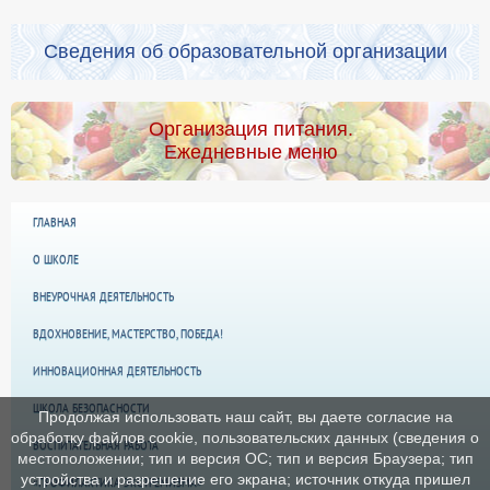
Сведения об образовательной организации
Организация питания.
Ежедневные меню
ГЛАВНАЯ
О ШКОЛЕ
ВНЕУРОЧНАЯ ДЕЯТЕЛЬНОСТЬ
ВДОХНОВЕНИЕ, МАСТЕРСТВО, ПОБЕДА!
ИННОВАЦИОННАЯ ДЕЯТЕЛЬНОСТЬ
ШКОЛА БЕЗОПАСНОСТИ
Продолжая использовать наш сайт, вы даете согласие на
обработку файлов cookie, пользовательских данных (сведения о
ВОСПИТАТЕЛЬНАЯ РАБОТА
местоположении; тип и версия ОС; тип и версия Браузера; тип
устройства и разрешение его экрана; источник откуда пришел
«ПРОФИЛАКТИКА ЭКСТРЕМИЗМА»