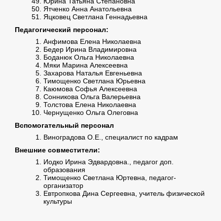
Юрина Татьяна Степановна
Ятченко Анна Анатольевна
Яцковец Светлана Геннадьевна
Педагогический персонал:
Анфимова Елена Николаевна
Бедер Ирина Владимировна
Боданюк Ольга Николаевна
Мяки Марина Алексеевна
Захарова Наталья Евгеньевна
Тимощенко Светлана Юрьевна
Каюмова Софья Алексеевна
Сонникова Ольга Валерьевна
Толстова Елена Николаевна
Чернущенко Ольга Олеговна
Вспомогательный персонал
Виноградова О.Е., специалист по кадрам
Внешние совместители:
Иодко Ирина Эдвардовна., педагог доп.
образования
Тимощенко Светлана Юртевна, педагог-
организатор
Евтропкова Дина Сергеевна, учитель физической
культуры