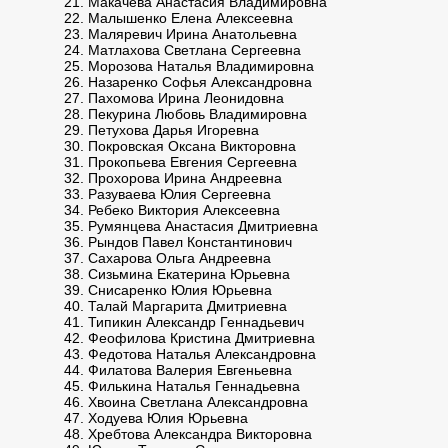
Макачева Анастасия Владимировна
Малышенко Елена Алексеевна
Маляревич Ирина Анатольевна
Матлахова Светлана Сергеевна
Морозова Наталья Владимировна
Назаренко Софья Александровна
Пахомова Ирина Леонидовна
Пекурина Любовь Владимировна
Петухова Дарья Игоревна
Покровская Оксана Викторовна
Прокопьева Евгения Сергеевна
Прохорова Ирина Андреевна
Разуваева Юлия Сергеевна
Ребеко Виктория Алексеевна
Румянцева Анастасия Дмитриевна
Рындов Павел Константинович
Сахарова Ольга Андреевна
Сизьмина Екатерина Юрьевна
Снисаренко Юлия Юрьевна
Талай Маргарита Дмитриевна
Типикин Александр Геннадьевич
Феофилова Кристина Дмитриевна
Федотова Наталья Александровна
Филатова Валерия Евгеньевна
Филькина Наталья Геннадьевна
Хвоина Светлана Александровна
Ходуева Юлия Юрьевна
Хребтова Александра Викторовна