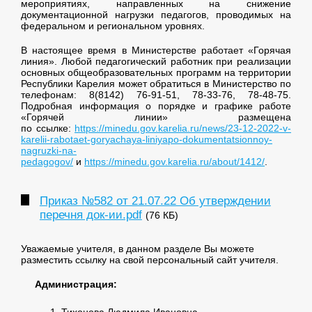
мероприятиях, направленных на снижение
документационной нагрузки педагогов, проводимых на
федеральном и региональном уровнях.
В настоящее время в Министерстве работает «Горячая
линия». Любой педагогический работник при реализации
основных общеобразовательных программ на территории
Республики Карелия может обратиться в Министерство по
телефонам: 8(8142) 76-91-51, 78-33-76, 78-48-75.
Подробная информация о порядке и графике работе
«Горячей линии» размещена
по ссылке:
https://minedu.gov.karelia.ru/news/23-12-2022-v-
karelii-rabotaet-goryachaya-liniyapo-dokumentatsionnoy-
nagruzki-na-
pedagogov/
и
https://minedu.gov.karelia.ru/about/1412/
.
Приказ №582 от 21.07.22 Об утверждении
перечня док-ии.pdf
(76 КБ)
Уважаемые учителя, в данном разделе Вы можете
разместить ссылку на свой персональный сайт учителя.
Администрация: