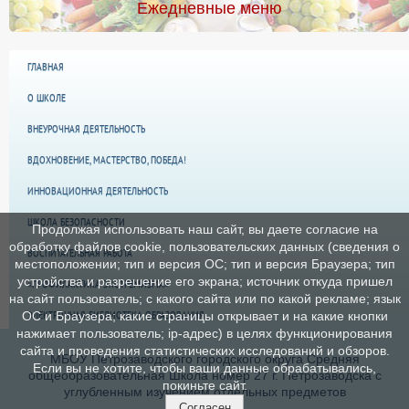
Ежедневные меню
ГЛАВНАЯ
О ШКОЛЕ
ВНЕУРОЧНАЯ ДЕЯТЕЛЬНОСТЬ
ВДОХНОВЕНИЕ, МАСТЕРСТВО, ПОБЕДА!
ИННОВАЦИОННАЯ ДЕЯТЕЛЬНОСТЬ
ШКОЛА БЕЗОПАСНОСТИ
Продолжая использовать наш сайт, вы даете согласие на
обработку файлов cookie, пользовательских данных (сведения о
ВОСПИТАТЕЛЬНАЯ РАБОТА
местоположении; тип и версия ОС; тип и версия Браузера; тип
устройства и разрешение его экрана; источник откуда пришел
«ПРОФИЛАКТИКА ЭКСТРЕМИЗМА»
на сайт пользователь; с какого сайта или по какой рекламе; язык
ЭЛЕКТРОННАЯ БИБЛИОТЕКА ОБРАЗОВАНИЯ
ОС и Браузера; какие страницы открывает и на какие кнопки
нажимает пользователь; ip-адрес) в целях функционирования
сайта и проведения статистических исследований и обзоров.
МБОУ Петрозаводского городского округа Средняя
Если вы не хотите, чтобы ваши данные обрабатывались,
общеобразовательная Школа номер 27 г. Петрозаводска с
покиньте сайт.
углубленным изучением отдельных предметов
Согласен