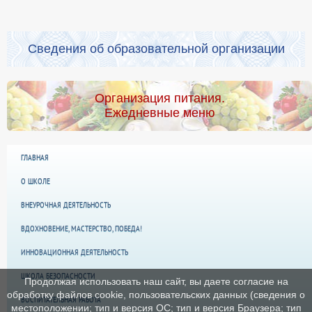
Сведения об образовательной организации
Организация питания.
Ежедневные меню
ГЛАВНАЯ
О ШКОЛЕ
ВНЕУРОЧНАЯ ДЕЯТЕЛЬНОСТЬ
ВДОХНОВЕНИЕ, МАСТЕРСТВО, ПОБЕДА!
ИННОВАЦИОННАЯ ДЕЯТЕЛЬНОСТЬ
ШКОЛА БЕЗОПАСНОСТИ
Продолжая использовать наш сайт, вы даете согласие на
обработку файлов cookie, пользовательских данных (сведения о
ВОСПИТАТЕЛЬНАЯ РАБОТА
местоположении; тип и версия ОС; тип и версия Браузера; тип