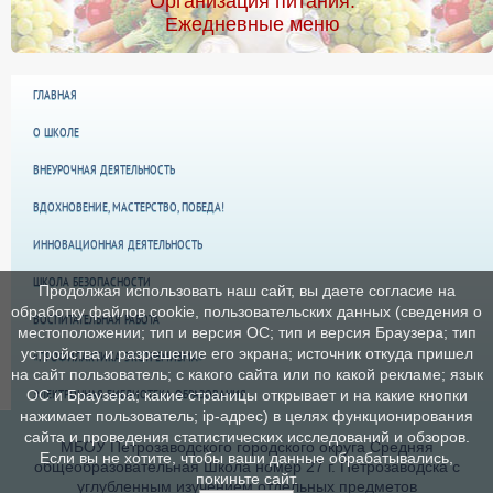
Организация питания.
Ежедневные меню
ГЛАВНАЯ
О ШКОЛЕ
ВНЕУРОЧНАЯ ДЕЯТЕЛЬНОСТЬ
ВДОХНОВЕНИЕ, МАСТЕРСТВО, ПОБЕДА!
ИННОВАЦИОННАЯ ДЕЯТЕЛЬНОСТЬ
ШКОЛА БЕЗОПАСНОСТИ
Продолжая использовать наш сайт, вы даете согласие на
обработку файлов cookie, пользовательских данных (сведения о
ВОСПИТАТЕЛЬНАЯ РАБОТА
местоположении; тип и версия ОС; тип и версия Браузера; тип
устройства и разрешение его экрана; источник откуда пришел
«ПРОФИЛАКТИКА ЭКСТРЕМИЗМА»
на сайт пользователь; с какого сайта или по какой рекламе; язык
ЭЛЕКТРОННАЯ БИБЛИОТЕКА ОБРАЗОВАНИЯ
ОС и Браузера; какие страницы открывает и на какие кнопки
нажимает пользователь; ip-адрес) в целях функционирования
сайта и проведения статистических исследований и обзоров.
МБОУ Петрозаводского городского округа Средняя
Если вы не хотите, чтобы ваши данные обрабатывались,
общеобразовательная Школа номер 27 г. Петрозаводска с
покиньте сайт.
углубленным изучением отдельных предметов