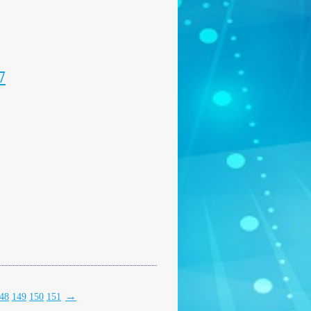
7
→
48
149
150
151