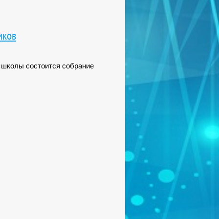
иков
ле школы состоится собрание