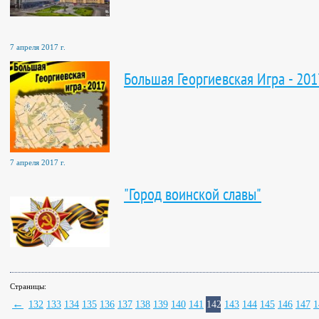
7 апреля 2017 г.
Большая Георгиевская Игра - 201
7 апреля 2017 г.
"Город воинской славы"
Страницы:
←
132
133
134
135
136
137
138
139
140
141
142
143
144
145
146
147
1