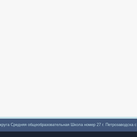
круга Средняя общеобразовательная Школа номер 27 г. Петрозаводска 