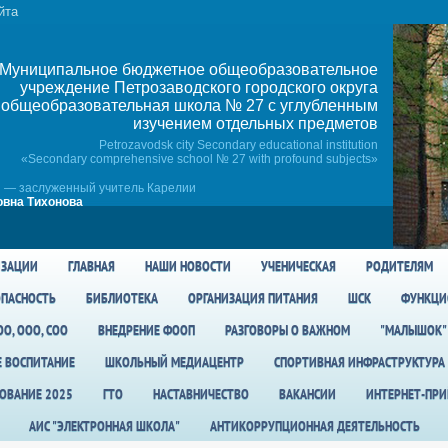
йта
Муниципальное бюджетное общеобразовательное
учреждение Петрозаводского городского округа
общеобразовательная школа № 27 c углубленным
изучением отдельных предметов
Petrozavodsk city Secondary educational institution
«Secondary comprehensive school № 27 with profound subjects»
 — заслуженный учитель Карелии
вна Тихонова
ИЗАЦИИ
ГЛАВНАЯ
НАШИ НОВОСТИ
УЧЕНИЧЕСКАЯ
РОДИТЕЛЯМ
ПАСНОСТЬ
БИБЛИОТЕКА
ОРГАНИЗАЦИЯ ПИТАНИЯ
ШСК
ФУНКЦИ
О, ООО, СОО
ВНЕДРЕНИЕ ФООП
РАЗГОВОРЫ О ВАЖНОМ
"МАЛЫШОК"
Е ВОСПИТАНИЕ
ШКОЛЬНЫЙ МЕДИАЦЕНТР
СПОРТИВНАЯ ИНФРАСТРУКТУРА
ОВАНИЕ 2025
ГТО
НАСТАВНИЧЕСТВО
ВАКАНСИИ
ИНТЕРНЕТ-ПР
АИС "ЭЛЕКТРОННАЯ ШКОЛА"
АНТИКОРРУПЦИОННАЯ ДЕЯТЕЛЬНОСТЬ