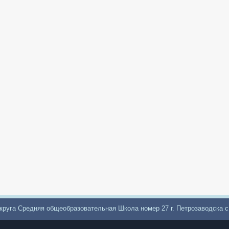
круга Средняя общеобразовательная Школа номер 27 г. Петрозаводска 