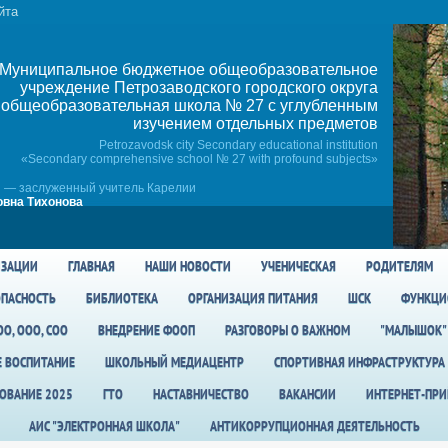
йта
Муниципальное бюджетное общеобразовательное
учреждение Петрозаводского городского округа
общеобразовательная школа № 27 c углубленным
изучением отдельных предметов
Petrozavodsk city Secondary educational institution
«Secondary comprehensive school № 27 with profound subjects»
 — заслуженный учитель Карелии
вна Тихонова
ИЗАЦИИ
ГЛАВНАЯ
НАШИ НОВОСТИ
УЧЕНИЧЕСКАЯ
РОДИТЕЛЯМ
ПАСНОСТЬ
БИБЛИОТЕКА
ОРГАНИЗАЦИЯ ПИТАНИЯ
ШСК
ФУНКЦИ
О, ООО, СОО
ВНЕДРЕНИЕ ФООП
РАЗГОВОРЫ О ВАЖНОМ
"МАЛЫШОК"
Е ВОСПИТАНИЕ
ШКОЛЬНЫЙ МЕДИАЦЕНТР
СПОРТИВНАЯ ИНФРАСТРУКТУРА
ОВАНИЕ 2025
ГТО
НАСТАВНИЧЕСТВО
ВАКАНСИИ
ИНТЕРНЕТ-ПР
АИС "ЭЛЕКТРОННАЯ ШКОЛА"
АНТИКОРРУПЦИОННАЯ ДЕЯТЕЛЬНОСТЬ