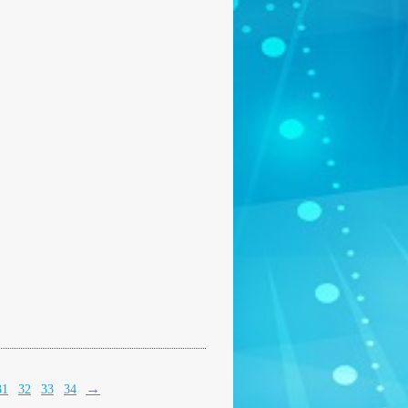
→
31
32
33
34