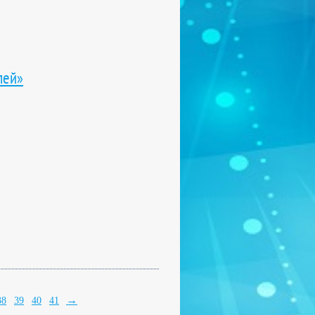
лей»
→
38
39
40
41