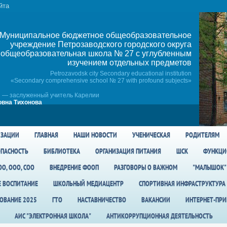
йта
Муниципальное бюджетное общеобразовательное
учреждение Петрозаводского городского округа
общеобразовательная школа № 27 c углубленным
изучением отдельных предметов
Petrozavodsk city Secondary educational institution
«Secondary comprehensive school № 27 with profound subjects»
 — заслуженный учитель Карелии
вна Тихонова
ИЗАЦИИ
ГЛАВНАЯ
НАШИ НОВОСТИ
УЧЕНИЧЕСКАЯ
РОДИТЕЛЯМ
ПАСНОСТЬ
БИБЛИОТЕКА
ОРГАНИЗАЦИЯ ПИТАНИЯ
ШСК
ФУНКЦИ
О, ООО, СОО
ВНЕДРЕНИЕ ФООП
РАЗГОВОРЫ О ВАЖНОМ
"МАЛЫШОК"
Е ВОСПИТАНИЕ
ШКОЛЬНЫЙ МЕДИАЦЕНТР
СПОРТИВНАЯ ИНФРАСТРУКТУРА
ОВАНИЕ 2025
ГТО
НАСТАВНИЧЕСТВО
ВАКАНСИИ
ИНТЕРНЕТ-ПР
АИС "ЭЛЕКТРОННАЯ ШКОЛА"
АНТИКОРРУПЦИОННАЯ ДЕЯТЕЛЬНОСТЬ