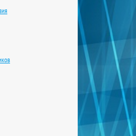
вия
иков