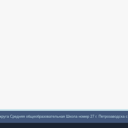
круга Средняя общеобразовательная Школа номер 27 г. Петрозаводска 