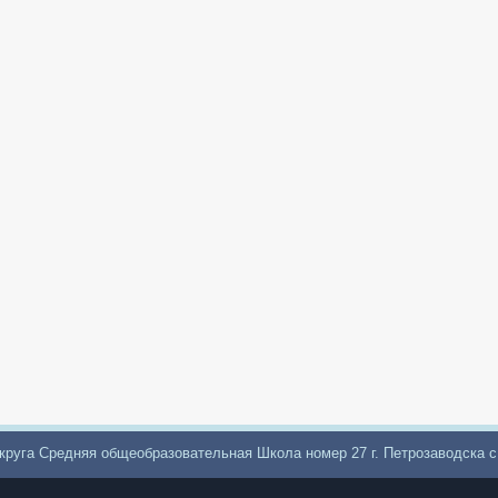
круга Средняя общеобразовательная Школа номер 27 г. Петрозаводска 