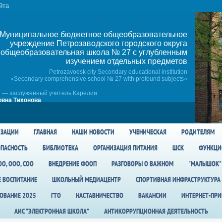
йта
Муниципальное бюджетное общеобразовательное
учреждение Петрозаводского городского округа
общеобразовательная школа № 27 c углубленным
изучением отдельных предметов
Petrozavodsk city Secondary educational institution
«Secondary comprehensive school № 27 with profound subjects»
 — заслуженный учитель Карелии
вна Тихонова
ИЗАЦИИ
ГЛАВНАЯ
НАШИ НОВОСТИ
УЧЕНИЧЕСКАЯ
РОДИТЕЛЯМ
ПАСНОСТЬ
БИБЛИОТЕКА
ОРГАНИЗАЦИЯ ПИТАНИЯ
ШСК
ФУНКЦИ
О, ООО, СОО
ВНЕДРЕНИЕ ФООП
РАЗГОВОРЫ О ВАЖНОМ
"МАЛЫШОК"
Е ВОСПИТАНИЕ
ШКОЛЬНЫЙ МЕДИАЦЕНТР
СПОРТИВНАЯ ИНФРАСТРУКТУРА
ОВАНИЕ 2025
ГТО
НАСТАВНИЧЕСТВО
ВАКАНСИИ
ИНТЕРНЕТ-ПР
АИС "ЭЛЕКТРОННАЯ ШКОЛА"
АНТИКОРРУПЦИОННАЯ ДЕЯТЕЛЬНОСТЬ