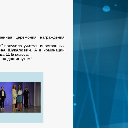
твенная церемония награждения
а" получила учитель иностранных
вна Шукалович
. А в номинации
ица
11 Б
класса.
 на достигнутом!