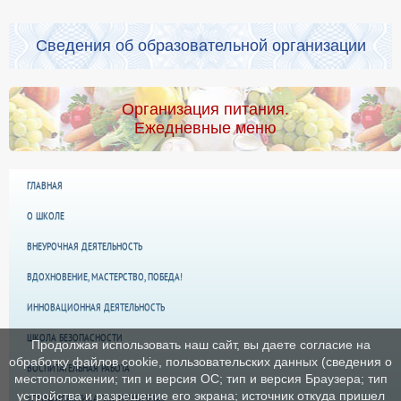
Сведения об образовательной организации
Организация питания.
Ежедневные меню
ГЛАВНАЯ
О ШКОЛЕ
ВНЕУРОЧНАЯ ДЕЯТЕЛЬНОСТЬ
ВДОХНОВЕНИЕ, МАСТЕРСТВО, ПОБЕДА!
ИННОВАЦИОННАЯ ДЕЯТЕЛЬНОСТЬ
ШКОЛА БЕЗОПАСНОСТИ
Продолжая использовать наш сайт, вы даете согласие на
обработку файлов cookie, пользовательских данных (сведения о
ВОСПИТАТЕЛЬНАЯ РАБОТА
местоположении; тип и версия ОС; тип и версия Браузера; тип
устройства и разрешение его экрана; источник откуда пришел
«ПРОФИЛАКТИКА ЭКСТРЕМИЗМА»