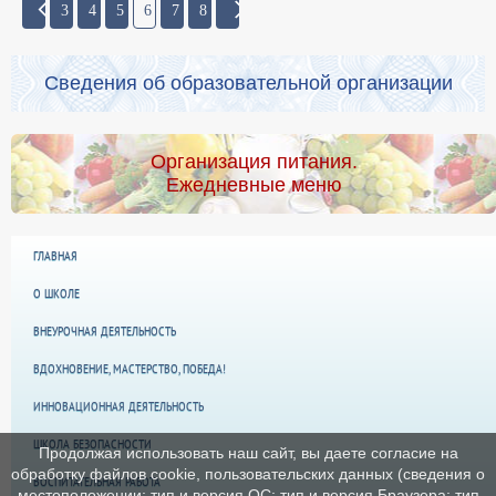
3
4
5
6
7
8
Сведения об образовательной организации
Организация питания.
Ежедневные меню
ГЛАВНАЯ
О ШКОЛЕ
ВНЕУРОЧНАЯ ДЕЯТЕЛЬНОСТЬ
ВДОХНОВЕНИЕ, МАСТЕРСТВО, ПОБЕДА!
ИННОВАЦИОННАЯ ДЕЯТЕЛЬНОСТЬ
ШКОЛА БЕЗОПАСНОСТИ
Продолжая использовать наш сайт, вы даете согласие на
обработку файлов cookie, пользовательских данных (сведения о
ВОСПИТАТЕЛЬНАЯ РАБОТА
местоположении; тип и версия ОС; тип и версия Браузера; тип