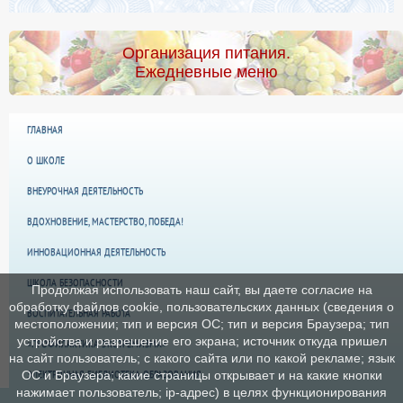
Организация питания.
Ежедневные меню
ГЛАВНАЯ
О ШКОЛЕ
ВНЕУРОЧНАЯ ДЕЯТЕЛЬНОСТЬ
ВДОХНОВЕНИЕ, МАСТЕРСТВО, ПОБЕДА!
ИННОВАЦИОННАЯ ДЕЯТЕЛЬНОСТЬ
ШКОЛА БЕЗОПАСНОСТИ
Продолжая использовать наш сайт, вы даете согласие на
обработку файлов cookie, пользовательских данных (сведения о
ВОСПИТАТЕЛЬНАЯ РАБОТА
местоположении; тип и версия ОС; тип и версия Браузера; тип
устройства и разрешение его экрана; источник откуда пришел
«ПРОФИЛАКТИКА ЭКСТРЕМИЗМА»
на сайт пользователь; с какого сайта или по какой рекламе; язык
ЭЛЕКТРОННАЯ БИБЛИОТЕКА ОБРАЗОВАНИЯ
ОС и Браузера; какие страницы открывает и на какие кнопки
нажимает пользователь; ip-адрес) в целях функционирования