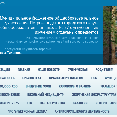
йта
Муниципальное бюджетное общеобразовательное
учреждение Петрозаводского городского округа
общеобразовательная школа № 27 c углубленным
изучением отдельных предметов
Petrozavodsk city Secondary educational institution
«Secondary comprehensive school № 27 with profound subjects»
 — заслуженный учитель Карелии
вна Тихонова
ИЗАЦИИ
ГЛАВНАЯ
НАШИ НОВОСТИ
УЧЕНИЧЕСКАЯ
РОДИТЕЛЯМ
ПАСНОСТЬ
БИБЛИОТЕКА
ОРГАНИЗАЦИЯ ПИТАНИЯ
ШСК
ФУНКЦИ
О, ООО, СОО
ВНЕДРЕНИЕ ФООП
РАЗГОВОРЫ О ВАЖНОМ
"МАЛЫШОК"
Е ВОСПИТАНИЕ
ШКОЛЬНЫЙ МЕДИАЦЕНТР
СПОРТИВНАЯ ИНФРАСТРУКТУРА
ОВАНИЕ 2025
ГТО
НАСТАВНИЧЕСТВО
ВАКАНСИИ
ИНТЕРНЕТ-ПР
АИС "ЭЛЕКТРОННАЯ ШКОЛА"
АНТИКОРРУПЦИОННАЯ ДЕЯТЕЛЬНОСТЬ