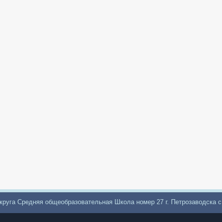
круга Средняя общеобразовательная Школа номер 27 г. Петрозаводска 