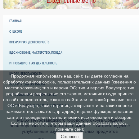
Ежедневные меню
ГЛАВНАЯ
О ШКОЛЕ
ВНЕУРОЧНАЯ ДЕЯТЕЛЬНОСТЬ
ВДОХНОВЕНИЕ, МАСТЕРСТВО, ПОБЕДА!
ИННОВАЦИОННАЯ ДЕЯТЕЛЬНОСТЬ
ШКОЛА БЕЗОПАСНОСТИ
Продолжая использовать наш сайт, вы даете согласие на
обработку файлов cookie, пользовательских данных (сведения о
ВОСПИТАТЕЛЬНАЯ РАБОТА
местоположении; тип и версия ОС; тип и версия Браузера; тип
устройства и разрешение его экрана; источник откуда пришел
«ПРОФИЛАКТИКА ЭКСТРЕМИЗМА»
на сайт пользователь; с какого сайта или по какой рекламе; язык
ЭЛЕКТРОННАЯ БИБЛИОТЕКА ОБРАЗОВАНИЯ
ОС и Браузера; какие страницы открывает и на какие кнопки
нажимает пользователь; ip-адрес) в целях функционирования
сайта и проведения статистических исследований и обзоров.
МБОУ Петрозаводского городского округа Средняя
Если вы не хотите, чтобы ваши данные обрабатывались,
общеобразовательная Школа номер 27 г. Петрозаводска с
покиньте сайт.
углубленным изучением отдельных предметов
Согласен