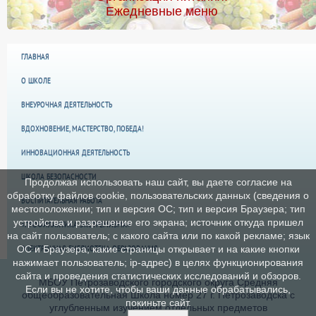
Ежедневные меню
ГЛАВНАЯ
О ШКОЛЕ
ВНЕУРОЧНАЯ ДЕЯТЕЛЬНОСТЬ
ВДОХНОВЕНИЕ, МАСТЕРСТВО, ПОБЕДА!
ИННОВАЦИОННАЯ ДЕЯТЕЛЬНОСТЬ
ШКОЛА БЕЗОПАСНОСТИ
Продолжая использовать наш сайт, вы даете согласие на
обработку файлов cookie, пользовательских данных (сведения о
ВОСПИТАТЕЛЬНАЯ РАБОТА
местоположении; тип и версия ОС; тип и версия Браузера; тип
устройства и разрешение его экрана; источник откуда пришел
«ПРОФИЛАКТИКА ЭКСТРЕМИЗМА»
на сайт пользователь; с какого сайта или по какой рекламе; язык
ЭЛЕКТРОННАЯ БИБЛИОТЕКА ОБРАЗОВАНИЯ
ОС и Браузера; какие страницы открывает и на какие кнопки
нажимает пользователь; ip-адрес) в целях функционирования
сайта и проведения статистических исследований и обзоров.
МБОУ Петрозаводского городского округа Средняя
Если вы не хотите, чтобы ваши данные обрабатывались,
общеобразовательная Школа номер 27 г. Петрозаводска с
покиньте сайт.
углубленным изучением отдельных предметов