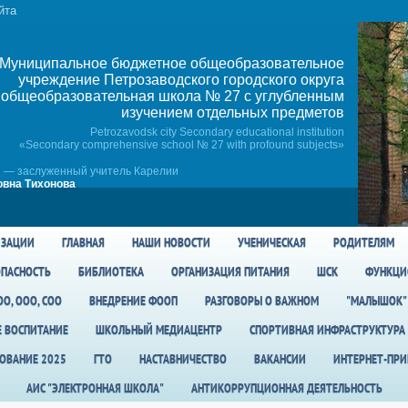
йта
Муниципальное бюджетное общеобразовательное
учреждение Петрозаводского городского округа
общеобразовательная школа № 27 c углубленным
изучением отдельных предметов
Petrozavodsk city Secondary educational institution
«Secondary comprehensive school № 27 with profound subjects»
 — заслуженный учитель Карелии
вна Тихонова
ИЗАЦИИ
ГЛАВНАЯ
НАШИ НОВОСТИ
УЧЕНИЧЕСКАЯ
РОДИТЕЛЯМ
ПАСНОСТЬ
БИБЛИОТЕКА
ОРГАНИЗАЦИЯ ПИТАНИЯ
ШСК
ФУНКЦИ
О, ООО, СОО
ВНЕДРЕНИЕ ФООП
РАЗГОВОРЫ О ВАЖНОМ
"МАЛЫШОК"
Е ВОСПИТАНИЕ
ШКОЛЬНЫЙ МЕДИАЦЕНТР
СПОРТИВНАЯ ИНФРАСТРУКТУРА
ОВАНИЕ 2025
ГТО
НАСТАВНИЧЕСТВО
ВАКАНСИИ
ИНТЕРНЕТ-ПР
АИС "ЭЛЕКТРОННАЯ ШКОЛА"
АНТИКОРРУПЦИОННАЯ ДЕЯТЕЛЬНОСТЬ