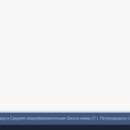
круга Средняя общеобразовательная Школа номер 27 г. Петрозаводска 