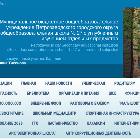
йта
Муниципальное бюджетное общеобразовательное
учреждение Петрозаводского городского округа
общеобразовательная школа № 27 c углубленным
изучением отдельных предметов
Petrozavodsk city Secondary educational institution
«Secondary comprehensive school № 27 with profound subjects»
 — заслуженный учитель Карелии
вна Тихонова
ИЗАЦИИ
ГЛАВНАЯ
НАШИ НОВОСТИ
УЧЕНИЧЕСКАЯ
РОДИТЕЛЯМ
ПАСНОСТЬ
БИБЛИОТЕКА
ОРГАНИЗАЦИЯ ПИТАНИЯ
ШСК
ФУНКЦИ
О, ООО, СОО
ВНЕДРЕНИЕ ФООП
РАЗГОВОРЫ О ВАЖНОМ
"МАЛЫШОК"
Е ВОСПИТАНИЕ
ШКОЛЬНЫЙ МЕДИАЦЕНТР
СПОРТИВНАЯ ИНФРАСТРУКТУРА
ОВАНИЕ 2025
ГТО
НАСТАВНИЧЕСТВО
ВАКАНСИИ
ИНТЕРНЕТ-ПР
АИС "ЭЛЕКТРОННАЯ ШКОЛА"
АНТИКОРРУПЦИОННАЯ ДЕЯТЕЛЬНОСТЬ