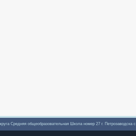
круга Средняя общеобразовательная Школа номер 27 г. Петрозаводска 