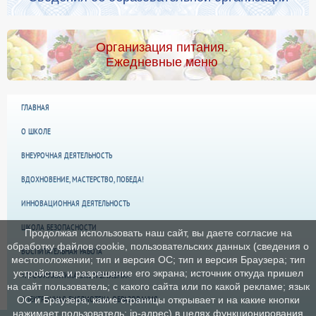
Организация питания.
Ежедневные меню
ГЛАВНАЯ
О ШКОЛЕ
ВНЕУРОЧНАЯ ДЕЯТЕЛЬНОСТЬ
ВДОХНОВЕНИЕ, МАСТЕРСТВО, ПОБЕДА!
ИННОВАЦИОННАЯ ДЕЯТЕЛЬНОСТЬ
ШКОЛА БЕЗОПАСНОСТИ
Продолжая использовать наш сайт, вы даете согласие на
обработку файлов cookie, пользовательских данных (сведения о
ВОСПИТАТЕЛЬНАЯ РАБОТА
местоположении; тип и версия ОС; тип и версия Браузера; тип
устройства и разрешение его экрана; источник откуда пришел
«ПРОФИЛАКТИКА ЭКСТРЕМИЗМА»
на сайт пользователь; с какого сайта или по какой рекламе; язык
ЭЛЕКТРОННАЯ БИБЛИОТЕКА ОБРАЗОВАНИЯ
ОС и Браузера; какие страницы открывает и на какие кнопки
нажимает пользователь; ip-адрес) в целях функционирования