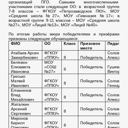
организаций ПГО. Самыми многочисленными
участниками стали следующие ОО: в возрастной группе
7-8 классов – ФГКОУ «Петрозаводское ПКУ», МОУ
«Средняя школа №27», МОУ «Гимназия №17»; в
возрастной группе 9-11 классов – МОУ «Средняя школа
№27», МОУ «Лицей №13», МОУ «Лицей №40».
По итогам работы жюри победителями и призёрами
признаны следующие обучающиеся:
ФИО
ОО
Класс
Призовое
Педагог
место
Атабаев Арсен
ФГКОУ
Соловьёва
Замирбекович
«ППКУ»
8
Победитель
Александр
Белязюн
МОУ
Елизавета
«СОШ
Победитель
Гушева
8
Ивановна
№27»
Виктория 
Гресько
Матвей
ФГКОУ
Победитель
Соловьева
8
Иванович
«ППКУ»
Геннадьев
Елчанинов
Влад
ФГКОУ
Победитель
Соловьёва
8
Михайлович
«ППКУ»
Александр
Жигалкин
Арсений
ФГКОУ
Победитель
Соловьёва
8
Сергеевич
«ППКУ»
Александр
Миронов
Кирилл
ФГКОУ
Победитель
Соловьёва
8
Олегович
«ППКУ»
Александр