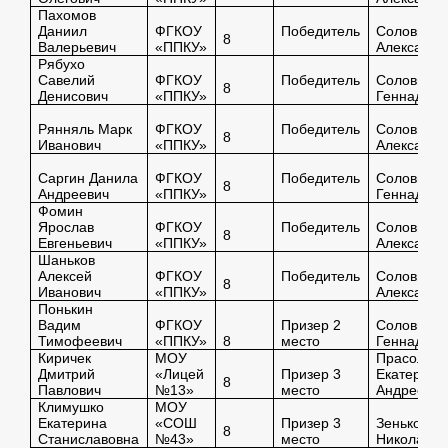
Пахомов
Даниил
ФГКОУ
Победитель
Соловьёва
8
Валерьевич
«ППКУ»
Александр
Рябухо
Савелий
ФГКОУ
Победитель
Соловьева
8
Денисович
«ППКУ»
Геннадьев
Рянняль Марк
ФГКОУ
Победитель
Соловьёва
8
Иванович
«ППКУ»
Александр
Саргин Данила
ФГКОУ
Победитель
Соловьева
8
Андреевич
«ППКУ»
Геннадьев
Фомин
Ярослав
ФГКОУ
Победитель
Соловьёва
8
Евгеньевич
«ППКУ»
Александр
Шаньков
Алексей
ФГКОУ
Победитель
Соловьёва
8
Иванович
«ППКУ»
Александр
Понькин
Вадим
ФГКОУ
Призер 2
Соловьева
Тимофеевич
«ППКУ»
8
место
Геннадьев
Киричек
МОУ
Прасолов
Дмитрий
«Лицей
Призер 3
Екатерина
8
Павлович
№13»
место
Андреевн
Климушко
МОУ
Екатерина
«СОШ
Призер 3
Зенькова 
8
Станиславовна
№43»
место
Николаевн