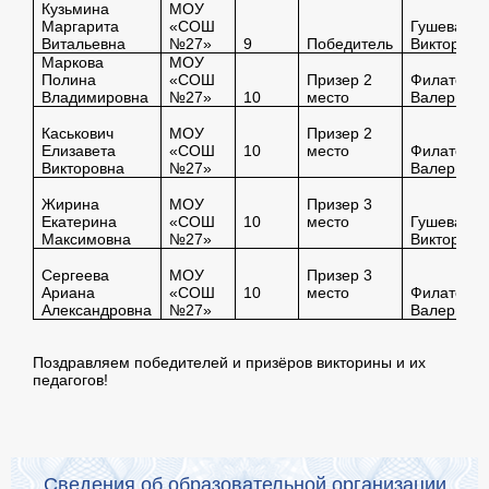
Кузьмина
МОУ
Маргарита
«СОШ
Гушева
Витальевна
№27»
9
Победитель
Виктория 
Маркова
МОУ
Полина
«СОШ
Призер 2
Филатова
Владимировна
№27»
10
место
Валерия Е
Каськович
МОУ
Призер 2
Елизавета
«СОШ
10
место
Филатова
Викторовна
№27»
Валерия Е
Жирина
МОУ
Призер 3
Екатерина
«СОШ
10
место
Гушева
Максимовна
№27»
Виктория 
Сергеева
МОУ
Призер 3
Ариана
«СОШ
10
место
Филатова
Александровна
№27»
Валерия Е
Поздравляем победителей и призёров викторины и их
педагогов!
Сведения об образовательной организации