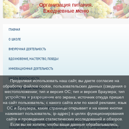
Организация питания.
Ежедневные меню
ГЛАВНАЯ
О ШКОЛЕ
ВНЕУРОЧНАЯ ДЕЯТЕЛЬНОСТЬ
ВДОХНОВЕНИЕ, МАСТЕРСТВО, ПОБЕДА!
ИННОВАЦИОННАЯ ДЕЯТЕЛЬНОСТЬ
ШКОЛА БЕЗОПАСНОСТИ
Продолжая использовать наш сайт, вы даете согласие на
обработку файлов cookie, пользовательских данных (сведения о
ВОСПИТАТЕЛЬНАЯ РАБОТА
местоположении; тип и версия ОС; тип и версия Браузера; тип
устройства и разрешение его экрана; источник откуда пришел
«ПРОФИЛАКТИКА ЭКСТРЕМИЗМА»
на сайт пользователь; с какого сайта или по какой рекламе; язык
ЭЛЕКТРОННАЯ БИБЛИОТЕКА ОБРАЗОВАНИЯ
ОС и Браузера; какие страницы открывает и на какие кнопки
нажимает пользователь; ip-адрес) в целях функционирования
сайта и проведения статистических исследований и обзоров.
МБОУ Петрозаводского городского округа Средняя
Если вы не хотите, чтобы ваши данные обрабатывались,
общеобразовательная Школа номер 27 г. Петрозаводска с