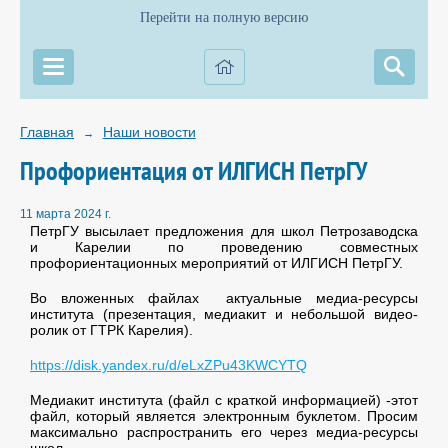
Перейти на полную версию
Главная
Наши новости
→
Профориентация от ИЛГИСН ПетрГУ
11 марта 2024 г.
ПетрГУ высылает предложения для школ Петрозаводска
и Карелии по проведению совместных
профориентационных мероприятий от ИЛГИСН ПетрГУ.
Во вложенных файлах актуальные медиа-ресурсы
института (презентация, медиакит и небольшой видео-
ролик от ГТРК Карелия).
https://disk.yandex.ru/d/eLxZPu43KWCYTQ
Медиакит института (файл с краткой информацией) -этот
файл, который является электронным буклетом. Просим
максимально распространить его через медиа-ресурсы
школ.