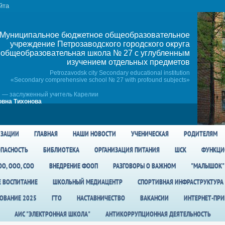
йта
Муниципальное бюджетное общеобразовательное
учреждение Петрозаводского городского округа
общеобразовательная школа № 27 c углубленным
изучением отдельных предметов
Petrozavodsk city Secondary educational institution
«Secondary comprehensive school № 27 with profound subjects»
 — заслуженный учитель Карелии
вна Тихонова
ИЗАЦИИ
ГЛАВНАЯ
НАШИ НОВОСТИ
УЧЕНИЧЕСКАЯ
РОДИТЕЛЯМ
ПАСНОСТЬ
БИБЛИОТЕКА
ОРГАНИЗАЦИЯ ПИТАНИЯ
ШСК
ФУНКЦИ
О, ООО, СОО
ВНЕДРЕНИЕ ФООП
РАЗГОВОРЫ О ВАЖНОМ
"МАЛЫШОК"
Е ВОСПИТАНИЕ
ШКОЛЬНЫЙ МЕДИАЦЕНТР
СПОРТИВНАЯ ИНФРАСТРУКТУРА
ОВАНИЕ 2025
ГТО
НАСТАВНИЧЕСТВО
ВАКАНСИИ
ИНТЕРНЕТ-ПР
АИС "ЭЛЕКТРОННАЯ ШКОЛА"
АНТИКОРРУПЦИОННАЯ ДЕЯТЕЛЬНОСТЬ