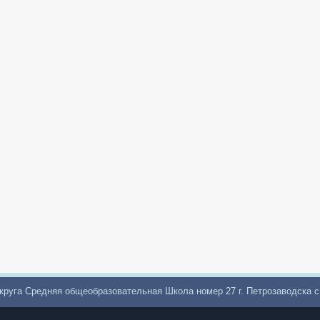
круга Средняя общеобразовательная Школа номер 27 г. Петрозаводска 