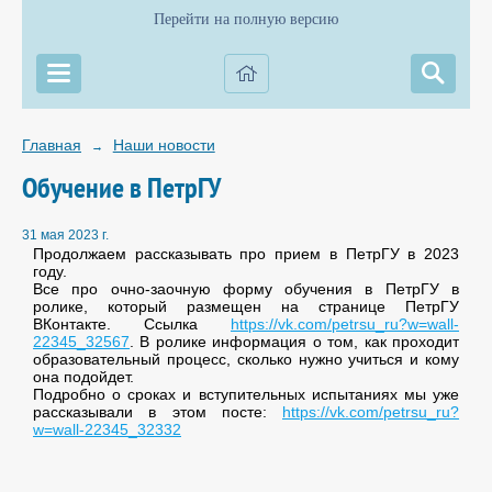
Перейти на полную версию
Главная
Наши новости
→
Обучение в ПетрГУ
31 мая 2023 г.
Продолжаем рассказывать про прием в ПетрГУ в 2023
году.
Все про очно-заочную форму обучения в ПетрГУ в
ролике, который размещен на странице ПетрГУ
ВКонтакте. Ссылка
https://vk.com/petrsu_ru?w=wall-
22345_32567
. В ролике информация о том, как проходит
образовательный процесс, сколько нужно учиться и кому
она подойдет.
Подробно о сроках и вступительных испытаниях мы уже
рассказывали в этом посте:
https://vk.com/petrsu_ru?
w=wall-22345_32332