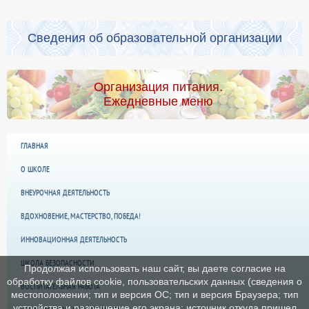
Сведения об образовательной организации
Организация питания.
Ежедневные меню
ГЛАВНАЯ
О ШКОЛЕ
ВНЕУРОЧНАЯ ДЕЯТЕЛЬНОСТЬ
ВДОХНОВЕНИЕ, МАСТЕРСТВО, ПОБЕДА!
ИННОВАЦИОННАЯ ДЕЯТЕЛЬНОСТЬ
ШКОЛА БЕЗОПАСНОСТИ
Продолжая использовать наш сайт, вы даете согласие на
обработку файлов cookie, пользовательских данных (сведения о
ВОСПИТАТЕЛЬНАЯ РАБОТА
местоположении; тип и версия ОС; тип и версия Браузера; тип
устройства и разрешение его экрана; источник откуда пришел