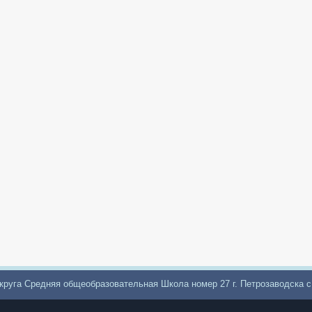
круга Средняя общеобразовательная Школа номер 27 г. Петрозаводска 