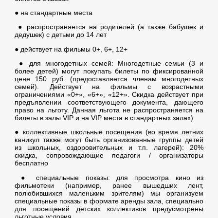
● на стандартные места
● распространяется на родителей (а также бабушек и
дедушек) с детьми до 14 лет
● действует на фильмы 0+, 6+, 12+
● для многодетных семей: Многодетные семьи (3 и
более детей) могут покупать билеты по фиксированной
цене 150 руб. (предоставляется членам многодетных
семей). Действует на фильмы с возрастными
ограничениями «0+», «6+», «12+». Скидка действует при
предъявлении соответствующего документа, дающего
право на льготу. Данная льгота не распространяется на
билеты в залы VIP и на VIP места в стандартных залах)
● коллективные школьные посещения (во время летних
каникул также могут быть организованные группы детей
из школьных, оздоровительных и т.п. лагерей): 20%
скидка, сопровождающие педагоги / организаторы
бесплатно
● специальные показы: для просмотра кино из
фильмотеки (например, ранее вышедших лент,
полюбившихся маленьким зрителям) мы организуем
специальные показы в формате аренды зала, специально
для посещений детских коллективов предусмотрены
льготные условия.