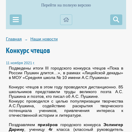
Перейти на полную версию
Главная
Наши новости
→
Конкурс чтецов
11 ноября 2021 г.
Подведены итоги III городского конкурса чтецов «Пока в
России Пушкин длится…», в рамках «Лицейской декады»
в МОУ «Средняя школа № 10 имени А.С.Пушкина»
Конкурс чтецов в этом году проводился дистанционно. 85
школьников представили труды великого поэта А.С.
Пушкина и поэтов, кто писал об А.С. Пушкине.
Конкурс проводился с целью популяризации творчества
А.С.Пушкина, содействию раскрытия творческого
потенциала учеников, привлечения интереса к
отечественной истории и литературе.
Поздравляем
призёров
городского конкурса
Эслингер
Дарину
, ученицу
4г
класса (классный руководитель