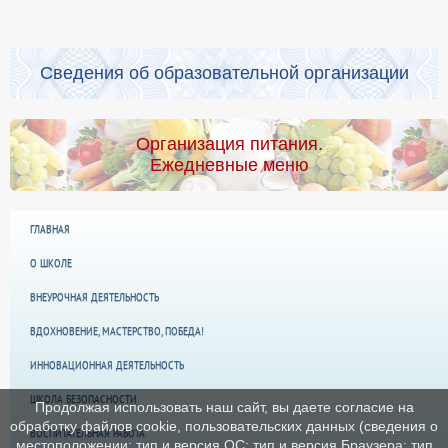
Сведения об образовательной организации
Организация питания.
Ежедневные меню
ГЛАВНАЯ
О ШКОЛЕ
ВНЕУРОЧНАЯ ДЕЯТЕЛЬНОСТЬ
ВДОХНОВЕНИЕ, МАСТЕРСТВО, ПОБЕДА!
ИННОВАЦИОННАЯ ДЕЯТЕЛЬНОСТЬ
ШКОЛА БЕЗОПАСНОСТИ
Продолжая использовать наш сайт, вы даете согласие на
обработку файлов cookie, пользовательских данных (сведения о
ВОСПИТАТЕЛЬНАЯ РАБОТА
местоположении; тип и версия ОС; тип и версия Браузера; тип