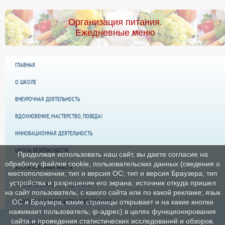
Организация питания.
Ежедневные меню
ГЛАВНАЯ
О ШКОЛЕ
ВНЕУРОЧНАЯ ДЕЯТЕЛЬНОСТЬ
ВДОХНОВЕНИЕ, МАСТЕРСТВО, ПОБЕДА!
ИННОВАЦИОННАЯ ДЕЯТЕЛЬНОСТЬ
ШКОЛА БЕЗОПАСНОСТИ
Продолжая использовать наш сайт, вы даете согласие на
обработку файлов cookie, пользовательских данных (сведения о
ВОСПИТАТЕЛЬНАЯ РАБОТА
местоположении; тип и версия ОС; тип и версия Браузера; тип
устройства и разрешение его экрана; источник откуда пришел
«ПРОФИЛАКТИКА ЭКСТРЕМИЗМА»
на сайт пользователь; с какого сайта или по какой рекламе; язык
ЭЛЕКТРОННАЯ БИБЛИОТЕКА ОБРАЗОВАНИЯ
ОС и Браузера; какие страницы открывает и на какие кнопки
нажимает пользователь; ip-адрес) в целях функционирования
сайта и проведения статистических исследований и обзоров.