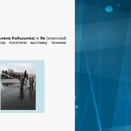
ьевна Кабышева
) и
8в
(классный
сов посетили выставку техники