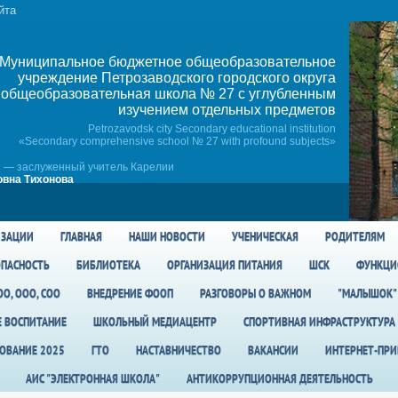
йта
Муниципальное бюджетное общеобразовательное
учреждение Петрозаводского городского округа
общеобразовательная школа № 27 c углубленным
изучением отдельных предметов
Petrozavodsk city Secondary educational institution
«Secondary comprehensive school № 27 with profound subjects»
 — заслуженный учитель Карелии
вна Тихонова
ИЗАЦИИ
ГЛАВНАЯ
НАШИ НОВОСТИ
УЧЕНИЧЕСКАЯ
РОДИТЕЛЯМ
ПАСНОСТЬ
БИБЛИОТЕКА
ОРГАНИЗАЦИЯ ПИТАНИЯ
ШСК
ФУНКЦИ
О, ООО, СОО
ВНЕДРЕНИЕ ФООП
РАЗГОВОРЫ О ВАЖНОМ
"МАЛЫШОК"
Е ВОСПИТАНИЕ
ШКОЛЬНЫЙ МЕДИАЦЕНТР
СПОРТИВНАЯ ИНФРАСТРУКТУРА
ОВАНИЕ 2025
ГТО
НАСТАВНИЧЕСТВО
ВАКАНСИИ
ИНТЕРНЕТ-ПР
АИС "ЭЛЕКТРОННАЯ ШКОЛА"
АНТИКОРРУПЦИОННАЯ ДЕЯТЕЛЬНОСТЬ