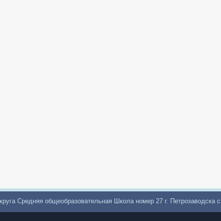
круга Средняя общеобразовательная Школа номер 27 г. Петрозаводска 