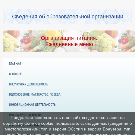
Сведения об образовательной организации
Организация питания.
Ежедневные меню
ГЛАВНАЯ
О ШКОЛЕ
ВНЕУРОЧНАЯ ДЕЯТЕЛЬНОСТЬ
ВДОХНОВЕНИЕ, МАСТЕРСТВО, ПОБЕДА!
ИННОВАЦИОННАЯ ДЕЯТЕЛЬНОСТЬ
ШКОЛА БЕЗОПАСНОСТИ
Продолжая использовать наш сайт, вы даете согласие на
обработку файлов cookie, пользовательских данных (сведения о
ВОСПИТАТЕЛЬНАЯ РАБОТА
местоположении; тип и версия ОС; тип и версия Браузера; тип
устройства и разрешение его экрана; источник откуда пришел