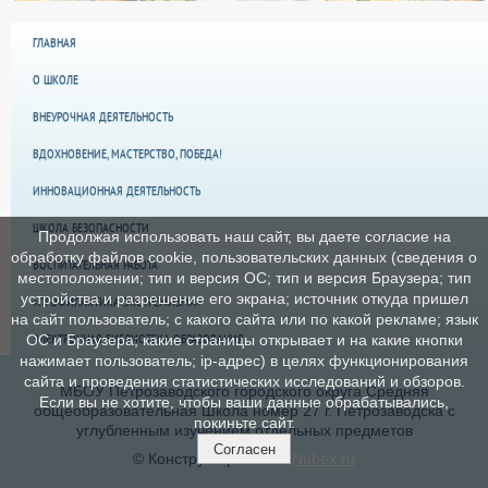
ГЛАВНАЯ
О ШКОЛЕ
ВНЕУРОЧНАЯ ДЕЯТЕЛЬНОСТЬ
ВДОХНОВЕНИЕ, МАСТЕРСТВО, ПОБЕДА!
ИННОВАЦИОННАЯ ДЕЯТЕЛЬНОСТЬ
ШКОЛА БЕЗОПАСНОСТИ
Продолжая использовать наш сайт, вы даете согласие на
обработку файлов cookie, пользовательских данных (сведения о
ВОСПИТАТЕЛЬНАЯ РАБОТА
местоположении; тип и версия ОС; тип и версия Браузера; тип
устройства и разрешение его экрана; источник откуда пришел
«ПРОФИЛАКТИКА ЭКСТРЕМИЗМА»
на сайт пользователь; с какого сайта или по какой рекламе; язык
ЭЛЕКТРОННАЯ БИБЛИОТЕКА ОБРАЗОВАНИЯ
ОС и Браузера; какие страницы открывает и на какие кнопки
нажимает пользователь; ip-адрес) в целях функционирования
сайта и проведения статистических исследований и обзоров.
МБОУ Петрозаводского городского округа Средняя
Если вы не хотите, чтобы ваши данные обрабатывались,
общеобразовательная Школа номер 27 г. Петрозаводска с
покиньте сайт.
углубленным изучением отдельных предметов
Согласен
© Конструктор сайтов
Nubex.ru