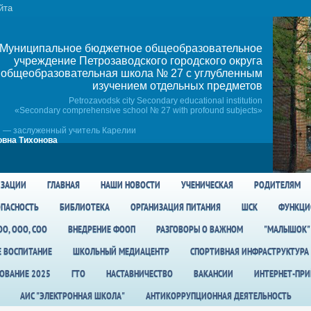
йта
Муниципальное бюджетное общеобразовательное
учреждение Петрозаводского городского округа
общеобразовательная школа № 27 c углубленным
изучением отдельных предметов
Petrozavodsk city Secondary educational institution
«Secondary comprehensive school № 27 with profound subjects»
 — заслуженный учитель Карелии
вна Тихонова
ИЗАЦИИ
ГЛАВНАЯ
НАШИ НОВОСТИ
УЧЕНИЧЕСКАЯ
РОДИТЕЛЯМ
ПАСНОСТЬ
БИБЛИОТЕКА
ОРГАНИЗАЦИЯ ПИТАНИЯ
ШСК
ФУНКЦИ
О, ООО, СОО
ВНЕДРЕНИЕ ФООП
РАЗГОВОРЫ О ВАЖНОМ
"МАЛЫШОК"
Е ВОСПИТАНИЕ
ШКОЛЬНЫЙ МЕДИАЦЕНТР
СПОРТИВНАЯ ИНФРАСТРУКТУРА
ОВАНИЕ 2025
ГТО
НАСТАВНИЧЕСТВО
ВАКАНСИИ
ИНТЕРНЕТ-ПР
АИС "ЭЛЕКТРОННАЯ ШКОЛА"
АНТИКОРРУПЦИОННАЯ ДЕЯТЕЛЬНОСТЬ