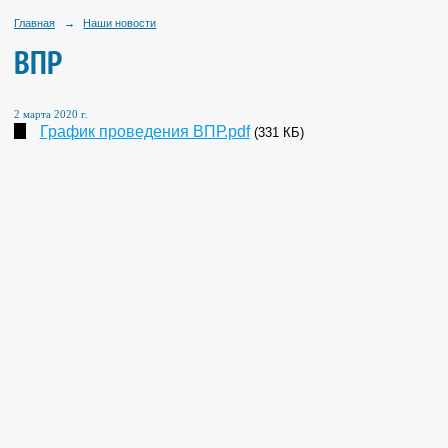
Главная
→
Наши новости
ВПР
2 марта 2020 г.
График проведения ВПР.pdf
(331 КБ)