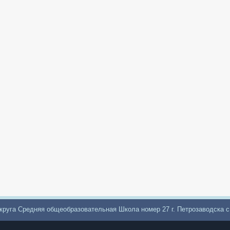
круга Средняя общеобразовательная Школа номер 27 г. Петрозаводска 