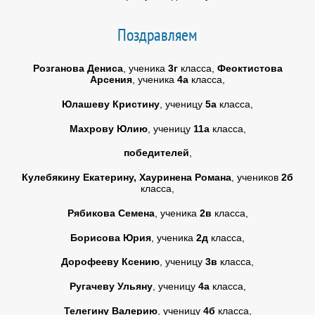
Поздравляем
Розганова Дениса
, ученика
3г
класса,
Феоктистова
Арсения
, ученика
4а
класса,
Юлашеву Кристину
, ученицу
5а
класса,
Махрову Юлию
, ученицу
11а
класса,
победителей
,
Кулебякину Екатерину, Хауринена Романа
, учеников
2б
класса,
Рябикова Семена
, ученика
2в
класса,
Борисова Юрия
, ученика
2д
класса,
Дорофееву Ксению
, ученицу
3в
класса,
Ругачеву Ульяну
, ученицу
4а
класса,
Телегину Валерию
, ученицу
4б
класса,