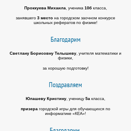
Проккуева Михаила
, ученика
10б
класса,
занявшего
3 место
на городском заочном конкурсе
школьных рефератов по физике!
Благодарим
Светлану Борисовну Телышеву
, учителя математики и
физики,
за хорошую подготовку!
Поздравляем
Юлашеву Кристину
, ученицу
5а
класса,
призера
городской игры для обучающихся по
информатике «КЕА»!
Благодарим