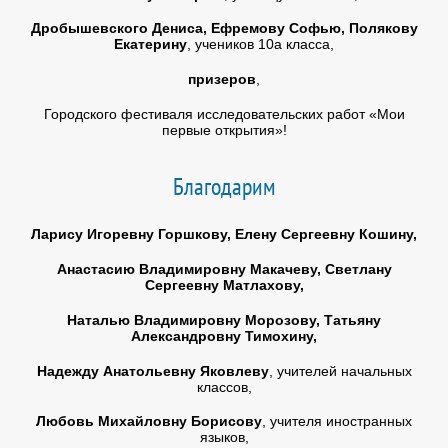
Дробышевского Дениса, Ефремову Софью, Полякову
Екатерину
, учеников 10а класса,
призеров
,
Городского фестиваля исследовательских работ «Мои
первые открытия»!
Благодарим
Ларису Игоревну Горшкову, Елену Сергеевну Кошину,
Анастасию Владимировну Макачеву, Светлану
Сергеевну Матлахову,
Наталью Владимировну Морозову, Татьяну
Александровну Тимохину,
Надежду Анатольевну Яковлеву
, учителей начальных
классов,
Любовь Михайловну Борисову
, учителя иностранных
языков,