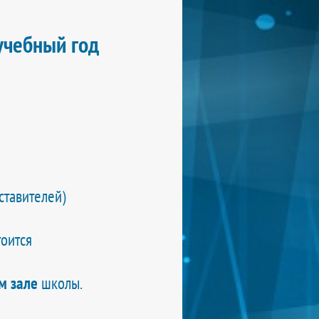
учебный год
ставителей)
оится
м зале
школы.