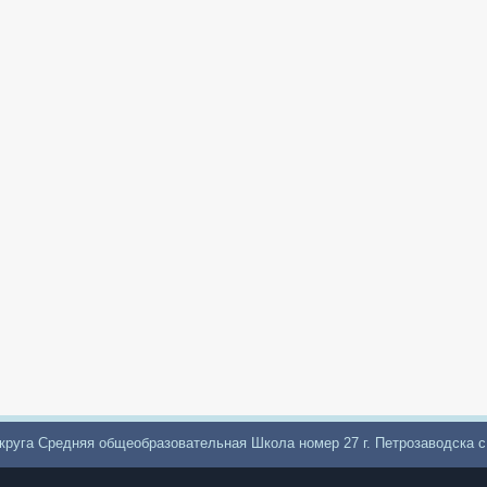
круга Средняя общеобразовательная Школа номер 27 г. Петрозаводска 