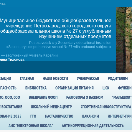
йта
Муниципальное бюджетное общеобразовательное
учреждение Петрозаводского городского округа
общеобразовательная школа № 27 c углубленным
изучением отдельных предметов
Petrozavodsk city Secondary educational institution
«Secondary comprehensive school № 27 with profound subjects»
 — заслуженный учитель Карелии
вна Тихонова
ИЗАЦИИ
ГЛАВНАЯ
НАШИ НОВОСТИ
УЧЕНИЧЕСКАЯ
РОДИТЕЛЯМ
ПАСНОСТЬ
БИБЛИОТЕКА
ОРГАНИЗАЦИЯ ПИТАНИЯ
ШСК
ФУНКЦИ
О, ООО, СОО
ВНЕДРЕНИЕ ФООП
РАЗГОВОРЫ О ВАЖНОМ
"МАЛЫШОК"
Е ВОСПИТАНИЕ
ШКОЛЬНЫЙ МЕДИАЦЕНТР
СПОРТИВНАЯ ИНФРАСТРУКТУРА
ОВАНИЕ 2025
ГТО
НАСТАВНИЧЕСТВО
ВАКАНСИИ
ИНТЕРНЕТ-ПР
АИС "ЭЛЕКТРОННАЯ ШКОЛА"
АНТИКОРРУПЦИОННАЯ ДЕЯТЕЛЬНОСТЬ