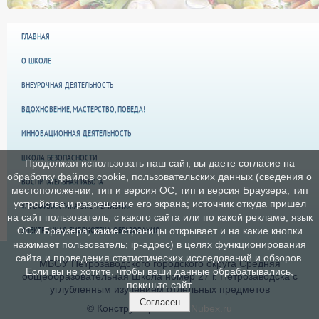
ГЛАВНАЯ
О ШКОЛЕ
ВНЕУРОЧНАЯ ДЕЯТЕЛЬНОСТЬ
ВДОХНОВЕНИЕ, МАСТЕРСТВО, ПОБЕДА!
ИННОВАЦИОННАЯ ДЕЯТЕЛЬНОСТЬ
ШКОЛА БЕЗОПАСНОСТИ
Продолжая использовать наш сайт, вы даете согласие на
обработку файлов cookie, пользовательских данных (сведения о
ВОСПИТАТЕЛЬНАЯ РАБОТА
местоположении; тип и версия ОС; тип и версия Браузера; тип
устройства и разрешение его экрана; источник откуда пришел
«ПРОФИЛАКТИКА ЭКСТРЕМИЗМА»
на сайт пользователь; с какого сайта или по какой рекламе; язык
ЭЛЕКТРОННАЯ БИБЛИОТЕКА ОБРАЗОВАНИЯ
ОС и Браузера; какие страницы открывает и на какие кнопки
нажимает пользователь; ip-адрес) в целях функционирования
сайта и проведения статистических исследований и обзоров.
МБОУ Петрозаводского городского округа Средняя
Если вы не хотите, чтобы ваши данные обрабатывались,
общеобразовательная Школа номер 27 г. Петрозаводска с
покиньте сайт.
углубленным изучением отдельных предметов
Согласен
© Конструктор сайтов
Nubex.ru