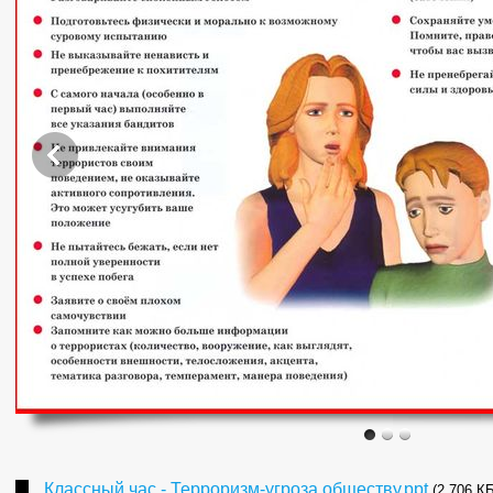
Классный час - Терроризм-угроза обществу.ppt
(2 706 КБ