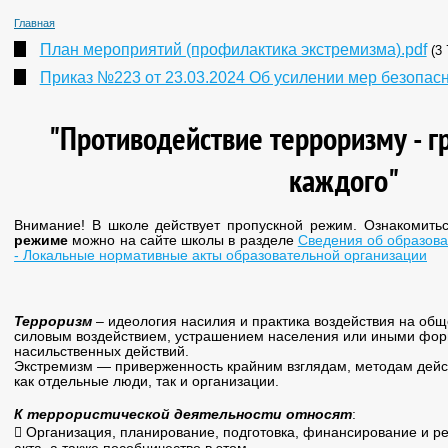
Главная
План мероприятий (профилактика экстремизма).pdf
(3
Приказ №223 от 23.03.2024 Об усилении мер безопасн
"Противодействие терроризму - г
каждого"
Внимание! В школе действует пропускной режим. Ознакомить
режиме
можно на сайте школы в разделе
Сведения об образова
- Локальные нормативные акты образовательной организации
Терроризм
– идеология насилия и практика воздействия на общ
силовым воздействием, устрашением населения или иными фо
насильственных действий.
Экстремизм — приверженность крайним взглядам, методам дейс
как отдельные люди, так и организации.
К террористической деятельности относят
:
 Организация, планирование, подготовка, финансирование и р