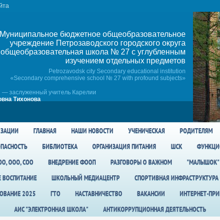
йта
Муниципальное бюджетное общеобразовательное
учреждение Петрозаводского городского округа
общеобразовательная школа № 27 c углубленным
изучением отдельных предметов
Petrozavodsk city Secondary educational institution
«Secondary comprehensive school № 27 with profound subjects»
 — заслуженный учитель Карелии
вна Тихонова
ИЗАЦИИ
ГЛАВНАЯ
НАШИ НОВОСТИ
УЧЕНИЧЕСКАЯ
РОДИТЕЛЯМ
ПАСНОСТЬ
БИБЛИОТЕКА
ОРГАНИЗАЦИЯ ПИТАНИЯ
ШСК
ФУНКЦИ
О, ООО, СОО
ВНЕДРЕНИЕ ФООП
РАЗГОВОРЫ О ВАЖНОМ
"МАЛЫШОК"
Е ВОСПИТАНИЕ
ШКОЛЬНЫЙ МЕДИАЦЕНТР
СПОРТИВНАЯ ИНФРАСТРУКТУРА
ОВАНИЕ 2025
ГТО
НАСТАВНИЧЕСТВО
ВАКАНСИИ
ИНТЕРНЕТ-ПР
АИС "ЭЛЕКТРОННАЯ ШКОЛА"
АНТИКОРРУПЦИОННАЯ ДЕЯТЕЛЬНОСТЬ