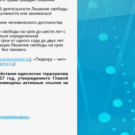
ой деятельности Лишение свободы
должности или заниматься
ние человеческого достоинства
 свободы на срок до шести лет с
ться определенной
срок от одного года до двух лет
зации Лишение свободы на срок
 без такового.
.scienceport.ru
), «Террору – нет»
error.ru
)
ействию идеологии терроризма
17 год, утвержденного Главой
 размещены активные ссылки на
rroristicheskoy-