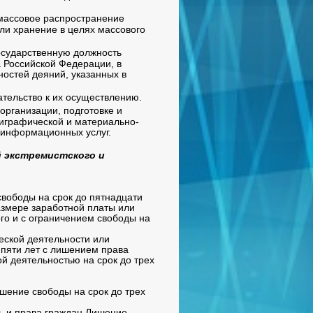
массовое распространение
или хранение в целях массового
осударственную должность
 Российской Федерации, в
остей деяний, указанных в
кательство к их осуществлению.
организации, подготовке и
лиграфической и материально-
 информационных услуг.
 экстремистского и
свободы на срок до пятнадцати
азмере заработной платы или
ого и с ограничением свободы на
еской деятельности или
 пяти лет с лишением права
й деятельностью на срок до трех
шение свободы на срок до трех
ь и права граждан Лишение