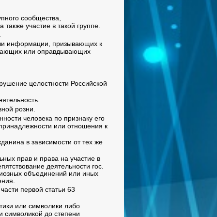
упного сообщества,
а также участие в такой группе.
.
или информации, призывающих к
ывающих или оправдывающих
арушение целостности Российской
еятельность.
зной розни.
ности человека по признаку его
 принадлежности или отношения к
данина в зависимости от тех же
ных прав и права на участие в
пятствование деятельности гос.
гиозных объединений или иных
ения.
части первой статьи 63
тики или символики либо
ли символикой до степени