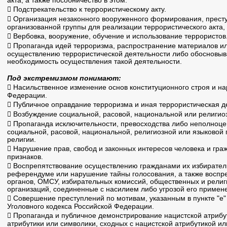
акта, а также пособничество в этом.
 Подстрекательство к террористическому акту.
 Организация незаконного вооруженного формирования, прест
организованной группы для реализации террористического акта, 
 Вербовка, вооружение, обучение и использование террористов
 Пропаганда идей терроризма, распространение материалов 
осуществлению террористической деятельности либо обоснов
необходимость осуществления такой деятельности.
Под экстремизмом понимают:
 Насильственное изменение основ конституционного строя и н
Федерации.
 Публичное оправдание терроризма и иная террористическая д
 Возбуждение социальной, расовой, национальной или религио
 Пропаганда исключительности, превосходства либо неполноцен
социальной, расовой, национальной, религиозной или языковой
религии.
 Нарушение прав, свобод и законных интересов человека и граж
признаков.
 Воспрепятствование осуществлению гражданами их избиратель
референдуме или нарушение тайны голосования, а также воспре
органов, ОМСУ, избирательных комиссий, общественных и рели
организаций, соединенные с насилием либо угрозой его примен
 Совершение преступлений по мотивам, указанным в пункте "е" 
Уголовного кодекса Российской Федерации.
 Пропаганда и публичное демонстрирование нацистской атрибу
атрибутики или символики, сходных с нацистской атрибутикой и