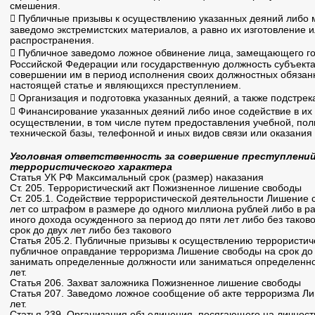
смешения.
 Публичные призывы к осуществлению указанных деяний либо 
заведомо экстремистских материалов, а равно их изготовление 
распространения.
 Публичное заведомо ложное обвинение лица, замещающего г
Российской Федерации или государственную должность субъекта
совершении им в период исполнения своих должностных обязанн
настоящей статье и являющихся преступлением.
 Организация и подготовка указанных деяний, а также подстре
 Финансирование указанных деяний либо иное содействие в их 
осуществлении, в том числе путем предоставления учебной, по
технической базы, телефонной и иных видов связи или оказания
Уголовная ответственность за совершение преступлений
террористического характера
Статья УК РФ Максимальный срок (размер) наказания
Ст. 205. Террористический акт Пожизненное лишение свободы
Ст. 205.1. Содействие террористической деятельности Лишение 
лет со штрафом в размере до одного миллиона рублей либо в р
иного дохода осужденного за период до пяти лет либо без таков
срок до двух лет либо без такового
Статья 205.2. Публичные призывы к осуществлению террористич
публичное оправдание терроризма Лишение свободы на срок до
занимать определенные должности или заниматься определенно
лет.
Статья 206. Захват заложника Пожизненное лишение свободы
Статья 207. Заведомо ложное сообщение об акте терроризма Ли
лет.
Статья 239. Организация объединения, посягающего на личност