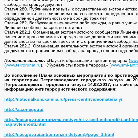
свободы на срок до двух лет
Статья 280. Публичные призывы к осуществлению экстремистск
на срок до пяти лет с лишением права занимать определенные 
определенной деятельностью на срок до трех лет
Статья 282. Возбуждение ненависти либо вражды, а равно униже
Лишение свободы на срок до пяти лет
Статья 282.1. Организация экстремистского сообщества Лишение
лишением права занимать определенные должности или занима
деятельностью на срок до трех лет и с ограничением свободы на 
Статья 282.2. Организация деятельности экстремистской органи
до двух лет с ограничением свободы на срок до одного года либо
Полезные ссылки:
«Наука и образование против террора» (
www
(
www.terrorunet.ru
), «Журналисты против террора» (
www.smi-antit
Во исполнение Плана основных мероприятий по противод
на территории Петрозаводского городского округа на 20
Петрозаводского городского округа 14.02.2017, на сайте
информацию антитеррористического содержания:
http://nationalkom.karelia.ru/press-centr/videomaterialy/
http://aa.onego.ru/
http://nac.gov.ru/terrorizmu-net/vyshli-v-svet-videoroliki-antite
napravlennosti.html
http://nac.gov.ru/antiterrorizm-detyam@page=1.html