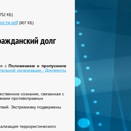
 752 КБ)
ости.pdf
(907 КБ)
ражданский долг
ся с
Положением о пропускном
тельной организации - Документы
ественное сознание, связанная с
рмами противоправных
твий. Экстремизму подвержены
еализация террористического